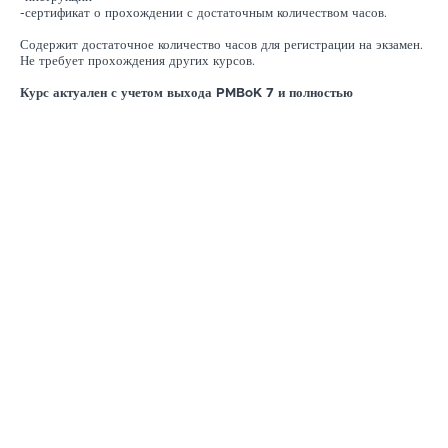
-сертификат о прохождении с достаточным количеством часов.
Содержит достаточное количество часов для регистрации на экзамен.
Не требует прохождения других курсов.
Курс актуален с учетом выхода PMBoK 7 и полностью
адаптирован к экзамена в 2023 году.
Перейти к продукту
Курсы доступны для покупки из из ЕС как для
физических, так и для юридических лиц.
Больше информации на страницах курсов и оп запросу
через
info@selihovkin.com